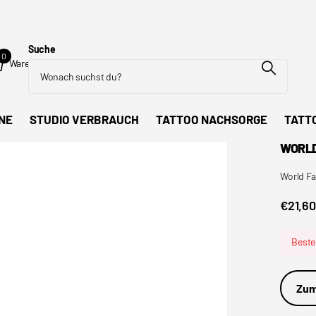
Suche
0
Warenkorb
NE
STUDIO VERBRAUCH
TATTOO NACHSORGE
TATT
WORLD
World F
€21,60
Bestel
Zum