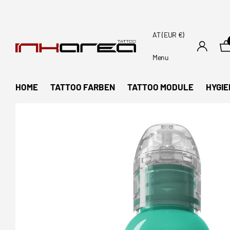
AT (EUR €)
Menu
HOME
TATTOO FARBEN
TATTOO MODULE
HYGIE