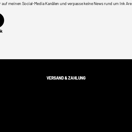
r auf meinen Social-Media Kanälen und verpasse keine News rund um Ink Are
ok
VERSAND & ZAHLUNG