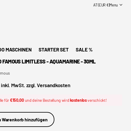
AT (EUR €)
Menu
OO MASCHINEN
STARTER SET
SALE %
 FAMOUS LIMITLESS - AQUAMARINE - 30ML
amous
 inkl. MwSt. zzgl. Versandkosten
le für
€150,00
und deine Bestellung wird
kostenlos
verschickt!
 Warenkorb hinzufügen