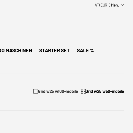
AT (EUR €)
Menu
OO MASCHINEN
STARTER SET
SALE %
Grid w25 w100-mobile
Grid w25 w50-mobile