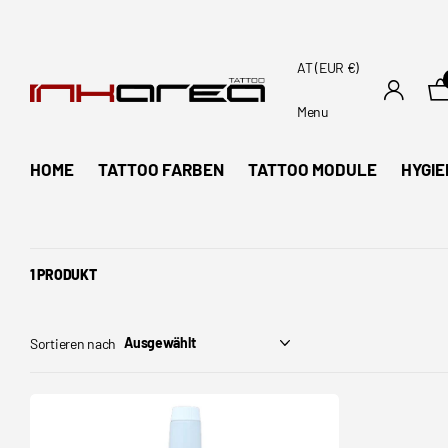
AT (EUR €)
Menu
HOME
TATTOO FARBEN
TATTOO MODULE
HYGIE
1 PRODUKT
Sortieren nach