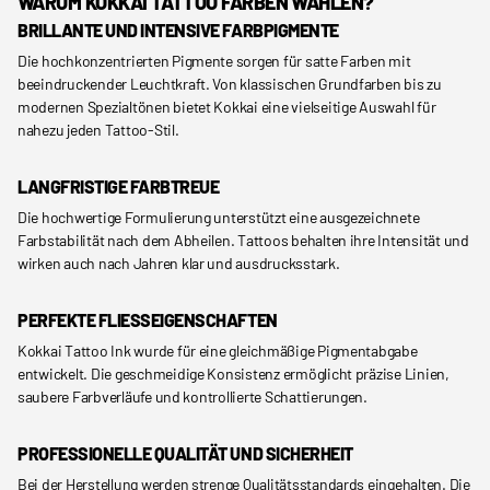
WARUM KOKKAI TATTOO FARBEN WÄHLEN?
BRILLANTE UND INTENSIVE FARBPIGMENTE
Die hochkonzentrierten Pigmente sorgen für satte Farben mit
beeindruckender Leuchtkraft. Von klassischen Grundfarben bis zu
modernen Spezialtönen bietet Kokkai eine vielseitige Auswahl für
nahezu jeden Tattoo-Stil.
LANGFRISTIGE FARBTREUE
Die hochwertige Formulierung unterstützt eine ausgezeichnete
Farbstabilität nach dem Abheilen. Tattoos behalten ihre Intensität und
wirken auch nach Jahren klar und ausdrucksstark.
PERFEKTE FLIESSEIGENSCHAFTEN
Kokkai Tattoo Ink wurde für eine gleichmäßige Pigmentabgabe
entwickelt. Die geschmeidige Konsistenz ermöglicht präzise Linien,
saubere Farbverläufe und kontrollierte Schattierungen.
PROFESSIONELLE QUALITÄT UND SICHERHEIT
Bei der Herstellung werden strenge Qualitätsstandards eingehalten. Die