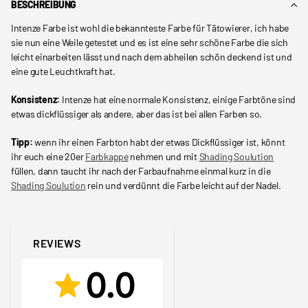
BESCHREIBUNG
Intenze Farbe ist wohl die bekannteste Farbe für Tätowierer, ich habe
sie nun eine Weile getestet und es ist eine sehr schöne Farbe die sich
leicht einarbeiten lässt und nach dem abheilen schön deckend ist und
eine gute Leuchtkraft hat.
Konsistenz:
Intenze hat eine normale Konsistenz, einige Farbtöne sind
etwas dickflüssiger als andere, aber das ist bei allen Farben so.
Tipp:
wenn ihr einen Farbton habt der etwas Dickflüssiger ist, könnt
ihr euch eine 20er
Farbkappe
nehmen und mit
Shading Soulution
füllen, dann taucht ihr nach der Farbaufnahme einmal kurz in die
Shading Soulution
rein und verdünnt die Farbe leicht auf der Nadel.
REVIEWS
0.0