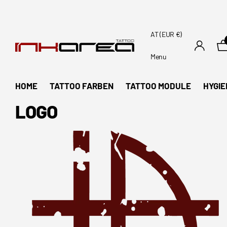
AT (EUR €)
Menu
HOME
TATTOO FARBEN
TATTOO MODULE
HYGIE
LOGO