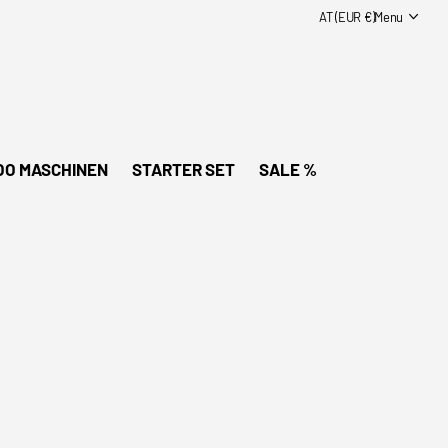
AT (EUR €)
Menu
OO MASCHINEN
STARTER SET
SALE %