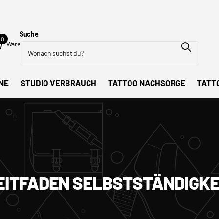
Suche
0
Warenkorb
NE
STUDIO VERBRAUCH
TATTOO NACHSORGE
TATT
EITFADEN SELBSTSTÄNDIGKE