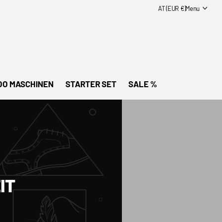
AT (EUR €)
Menu
OO MASCHINEN
STARTER SET
SALE %
IT