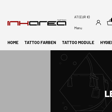
AT (EUR €)
Menu
HOME
TATTOO FARBEN
TATTOO MODULE
HYGIE
L