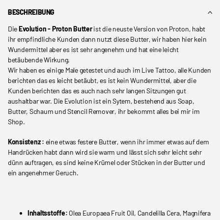
BESCHREIBUNG
Die
Evolution - Proton Butter
ist die neuste Version von Proton, habt
ihr empfindliche Kunden dann nutzt diese Butter, wir haben hier kein
Wundermittel aber es ist sehr angenehm und hat eine leicht
betäubende Wirkung.
Wir haben es einige Male getestet und auch im Live Tattoo, alle Kunden
berichten das es leicht betäubt, es ist kein Wundermittel, aber die
Kunden berichten das es auch nach sehr langen Sitzungen gut
aushaltbar war. Die Evolution ist ein Sytem, bestehend aus Soap,
Butter, Schaum und Stencil Remover, ihr bekommt alles bei mir im
Shop.
Konsistenz :
eine etwas festere Butter, wenn ihr immer etwas auf dem
Handrücken habt dann wird sie warm und lässt sich sehr leicht sehr
dünn auftragen, es sind keine Krümel oder Stücken in der Butter und
ein angenehmer Geruch.
Inhaltsstoffe:
Olea Europaea Fruit Oil, Candelilla Cera, Magnifera