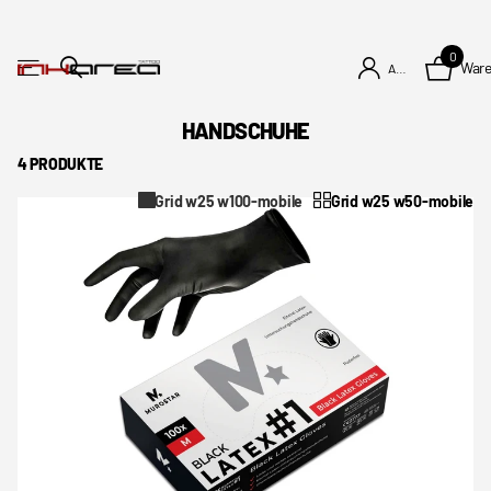
0
War
Anmelden
HANDSCHUHE
4 PRODUKTE
Grid w25 w100-mobile
Grid w25 w50-mobile