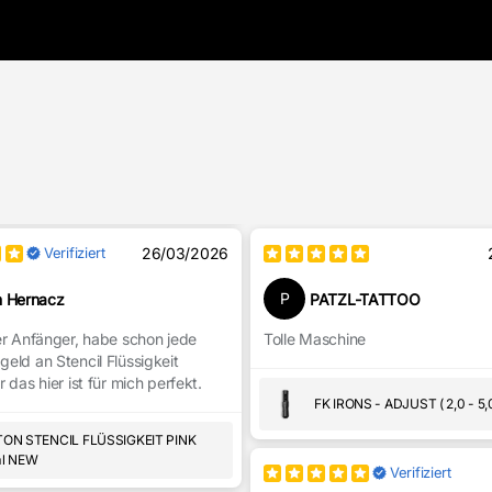
Verifiziert
26/03/2026
P
 Hernacz
PATZL-TATTOO
er Anfänger, habe schon jede
Tolle Maschine
eld an Stencil Flüssigkeit
 das hier ist für mich perfekt.
FK IRONS - ADJUST ( 2,0 - 5
ON STENCIL FLÜSSIGKEIT PINK
l NEW
Verifiziert