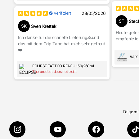
Verifiziert
28/05/2026
ST
Stech
SK
Sven Krettek
Heute getes
Ich danke für die schnelle Lieferung🙏und
empfehle ic
das mit dem Grip Tape hat mich sehr gefreut
❤️
WJX 
ECLIPSE TATTOO REACH 150/260ml
The product does not exist
Folge mi