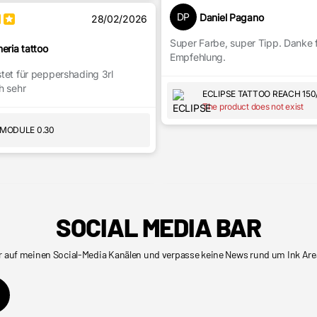
DP
Daniel Pagano
28/02/2026
Super Farbe, super Tipp. Danke 
eria tattoo
Empfehlung.
tet für peppershading 3rl
h sehr
ECLIPSE TATTOO REACH 150
The product does not exist
MODULE 0.30
SOCIAL MEDIA BAR
r auf meinen Social-Media Kanälen und verpasse keine News rund um Ink Are