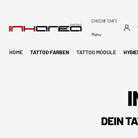
CH (CHF CHF)
Menu
HOME
TATTOO FARBEN
TATTOO MODULE
HYGIE
I
DEIN T