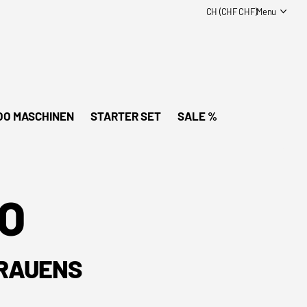
CH (CHF CHF)
Menu
OO MASCHINEN
STARTER SET
SALE %
OO
TRAUENS