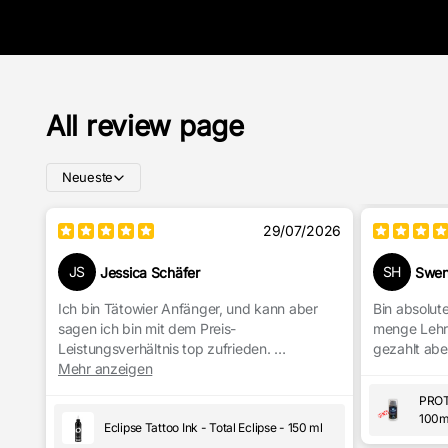
All review page
Neueste
29/07/2026
JS
SH
Jessica Schäfer
Swen
Ich bin Tätowier Anfänger, und kann aber
Bin absolut
sagen ich bin mit dem Preis-
menge Lehrg
Leistungsverhältnis top zufrieden.
gezahlt aber
Man kann mit der Eclipse Farbe gut Linien
Mehr anzeigen
ziehen sowie schattieren.
PROT
Für mich ein absoluter Klassiker
100m
Eclipse Tattoo Ink - Total Eclipse - 150 ml