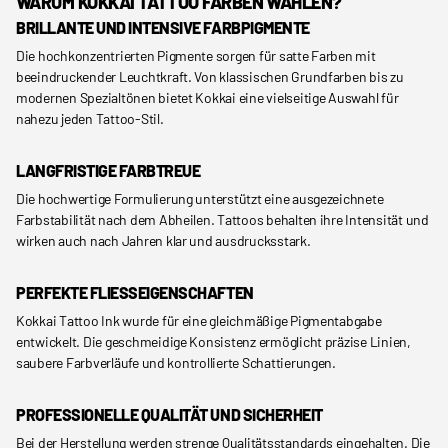
WARUM KOKKAI TATTOO FARBEN WÄHLEN?
BRILLANTE UND INTENSIVE FARBPIGMENTE
Die hochkonzentrierten Pigmente sorgen für satte Farben mit
beeindruckender Leuchtkraft. Von klassischen Grundfarben bis zu
modernen Spezialtönen bietet Kokkai eine vielseitige Auswahl für
nahezu jeden Tattoo-Stil.
LANGFRISTIGE FARBTREUE
Die hochwertige Formulierung unterstützt eine ausgezeichnete
Farbstabilität nach dem Abheilen. Tattoos behalten ihre Intensität und
wirken auch nach Jahren klar und ausdrucksstark.
PERFEKTE FLIESSEIGENSCHAFTEN
Kokkai Tattoo Ink wurde für eine gleichmäßige Pigmentabgabe
entwickelt. Die geschmeidige Konsistenz ermöglicht präzise Linien,
saubere Farbverläufe und kontrollierte Schattierungen.
PROFESSIONELLE QUALITÄT UND SICHERHEIT
Bei der Herstellung werden strenge Qualitätsstandards eingehalten. Die