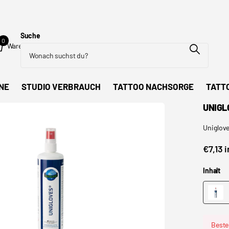
Suche
0
Warenkorb
NE
STUDIO VERBRAUCH
TATTOO NACHSORGE
TATT
UNIGL
Uniglov
€7,13 
Inhalt
Bestel