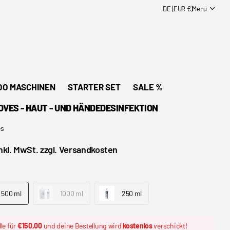
DE (EUR €)
Menu
OO MASCHINEN
STARTER SET
SALE %
OVES - HAUT - UND HÄNDEDESINFEKTION
es
inkl. MwSt. zzgl. Versandkosten
500 ml
1000 ml
250 ml
le für
€150,00
und deine Bestellung wird
kostenlos
verschickt!