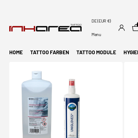
DE (EUR €)
Menu
HOME
TATTOO FARBEN
TATTOO MODULE
HYGIE