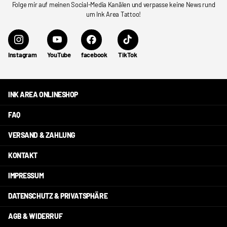
Folge mir auf meinen Social-Media Kanälen und verpasse keine News rund
um Ink Area Tattoo!
Instagram
YouTube
facebook
TikTok
INK AREA ONLINESHOP
FAQ
VERSAND & ZAHLUNG
KONTAKT
IMPRESSUM
DATENSCHUTZ & PRIVATSPHÄRE
AGB & WIDERRUF